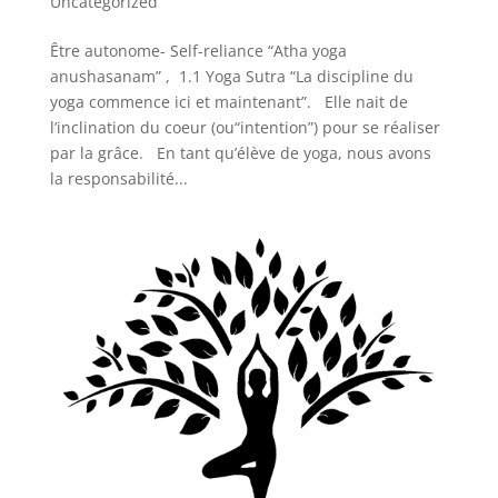
Uncategorized
Être autonome- Self-reliance “Atha yoga
anushasanam” , 1.1 Yoga Sutra “La discipline du
yoga commence ici et maintenant”. Elle nait de
l’inclination du coeur (ou“intention”) pour se réaliser
par la grâce. En tant qu’élève de yoga, nous avons
la responsabilité...