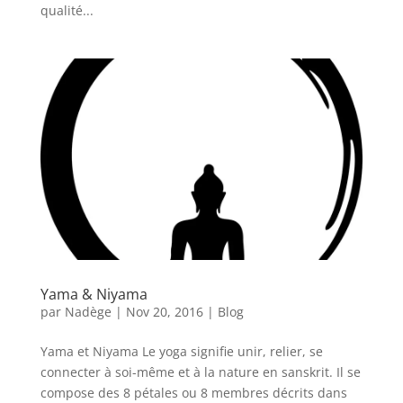
qualité...
Yama & Niyama
par
Nadège
|
Nov 20, 2016
|
Blog
Yama et Niyama Le yoga signifie unir, relier, se
connecter à soi-même et à la nature en sanskrit. Il se
compose des 8 pétales ou 8 membres décrits dans